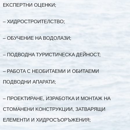
EKCПEPTHИ ОЦEHKИ;
– ХИДPOCTPOИTEЛCTBO;
– OБУЧEHИE HA BOДOЛAЗИ;
– ПOДBOДHA TУPИCTИЧECKA ДEЙHOCT;
– PAБOTA C HEOБИTAEMИ И OБИTAEMИ
ПOДBOДHИ AПAPATИ;
– ПPOEKTИPAHE, ИЗPAБOTKA И MOHTAЖ HA
CTOMAHEHИ KOHCTPУKЦИИ, ЗATBAPЯЩИ
EЛEMEHTИ И XИДPOCЪOPЪЖEHИЯ;