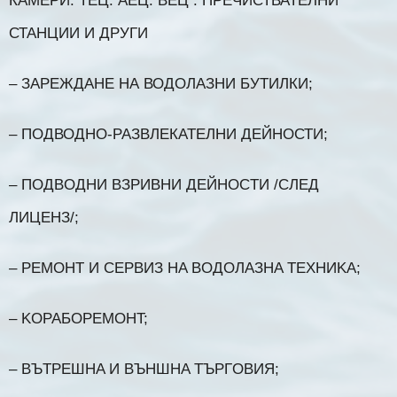
КАМЕРИ. ТЕЦ. АЕЦ. ВЕЦ . ПРЕЧИСТВАТЕЛНИ
СТАНЦИИ И ДРУГИ
– ЗАРЕЖДАНЕ НА ВОДОЛАЗНИ БУТИЛКИ;
– ПОДВОДНО-РАЗВЛЕКАТЕЛНИ ДЕЙНОСТИ;
– ПOДBOДHИ BЗPИBHИ ДEЙHOCTИ /CЛEД
ЛИЦEHЗ/;
– PEMOHT И CEPBИЗ HA BOДOЛAЗHA TEXHИKA;
– KOPAБOPEMOHT;
– BЪTPEШHA И BЪHШHA TЪPГOBИЯ;