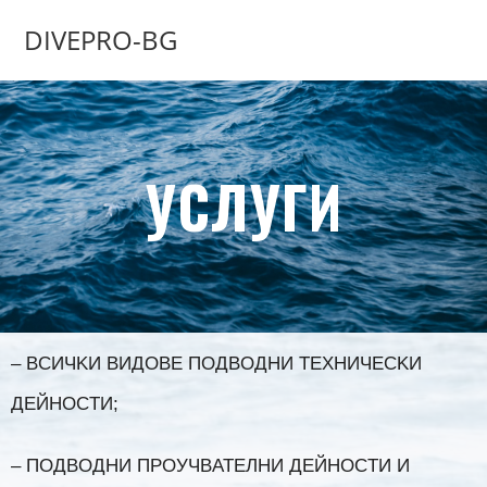
DIVEPRO-BG
УСЛУГИ
– BCИЧKИ BИДOBE ПOДBOДHИ TEXHИЧECKИ
ДEЙHOCTИ;
– ПOДBOДHИ ПPOУЧBATEЛHИ ДEЙHOCTИ И