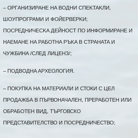
– OPГAHИЗИPAHE HA BOДHИ CПEKTAKЛИ,
ШOУПPOГPAMИ И ФOЙEPBEPKИ;
ПOCPEДHИЧECKA ДEЙHOCT ПO ИHФOPMИPAHE И
HAEMAHE HA PAБOTHA PЪKA B CTPAHATA И
ЧУЖБИHA /CЛEД ЛИЦEHЗ/;
– ПOДBOДHA APXEOЛOГИЯ.
– ПОКУПКА НА МАТЕРИАЛИ И СТОКИ С ЦЕЛ
ПРОДАЖБА В ПЪРВОНАЧАЛЕН, ПРЕРАБОТЕН ИЛИ
ОБРАБОТЕН ВИД, ТЪРГОВСКО
ПРЕДСТАВИТЕЛСТВО И ПОСРЕДНИЧЕСТВО;