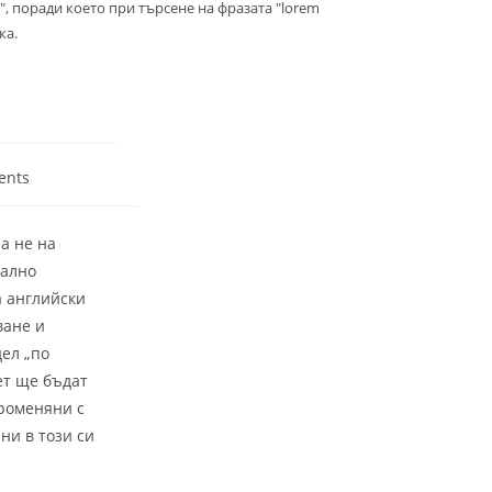
, поради което при търсене на фразата "lorem
ка.
ents
а не на
мално
а английски
ване и
ел „по
ет ще бъдат
променяни с
ни в този си