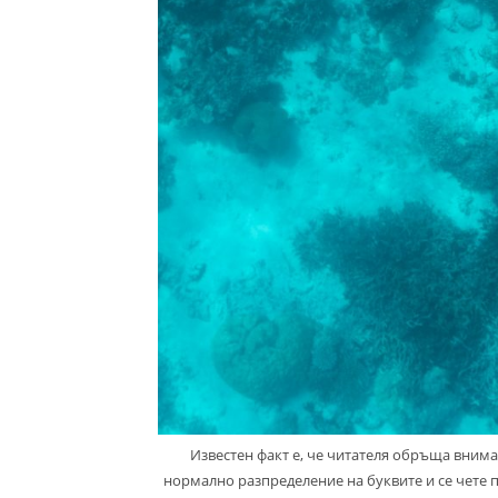
Известен факт е, че читателя обръща внима
нормално разпределение на буквите и се чете п