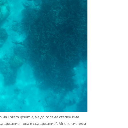
 на Lorem Ipsum е, че до голяма степен има
 съдържание, това е съдържание". Много системи