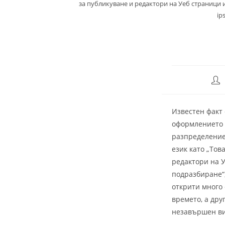
за публикуване и редактори на Уеб страници 
ip
Post
auth
Известен факт 
оформлението м
разпределение 
език като „Тов
редактори на 
подразбиране“,
открити много 
времето, а дру
незавършен ви