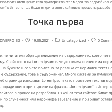
използват Lorem Ipsum като примерен текстов модел "по подразбиране"
sum" в Интернет ще бъдат открити много сайтове в процес на разработ
Точка първа
Post
Post
Post
DIVEPRO-BG
19.05.2021
Uncategorized
0 Comm
or:
published:
category:
comments:
е, че читателя обръща внимание на съдържанието, което чете, 
у. Свойството на Lorem Ipsum е, че до голяма степен има нор
на буквите и се чете по-лесно, за разлика от нормален текст н
а е съдържание, това е съдържание“. Много системи за публику
Уеб страници използват Lorem Ipsum като примерен текстов мод
 поради което при търсене на фразата „lorem ipsum“ в Интерн
сайтове в процес на разработка. Някой от тези сайтове биват 
ги по случайност или нарочно(за забавление и пр.) биват оставя
д.