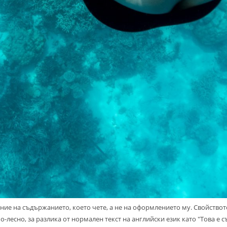
ние на съдържанието, което чете, а не на оформлението му. Свойството
о-лесно, за разлика от нормален текст на английски език като "Това е